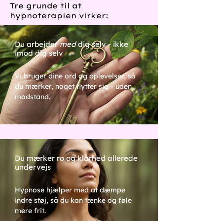
Tre grunde til at
hypnoterapien virker:
Du arbejder
med
dig selv - ikke
imod dig selv
Vi bruger dine ord og oplevelser, så
du mærker, noget flytter sig - uden
modstand.
Du mærker ro og klarhed allerede
undervejs
Hypnose hjælper med at dæmpe
indre støj, så du kan tænke og føle
mere frit.