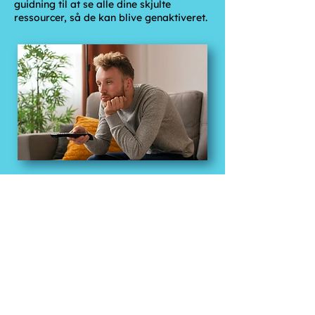
guidning til at se alle dine skjulte
ressourcer, så de kan blive genaktiveret.
Når du har en depression eller
mærker en tristhed, bliver din
energi og overskud fanget, fordi hele
dit system er lukket ned for at
beskytte dig.
Ved trished er der stadig håb og tro
på fremtiden.