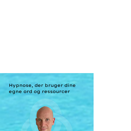
Ved depression er alt gråt og
meningsløst.
Med hypnoterapien hjælper jeg dig
med at skabe kontakt til de dele af
dig, der er lukket ned for, og du vil
få genaktiveret alle de ressourcer, du
indeholder.
Du vil igen se en mening med livet og
nyde det, som du før gjorde.
Hypnose, der bruger dine
egne ord og ressourcer