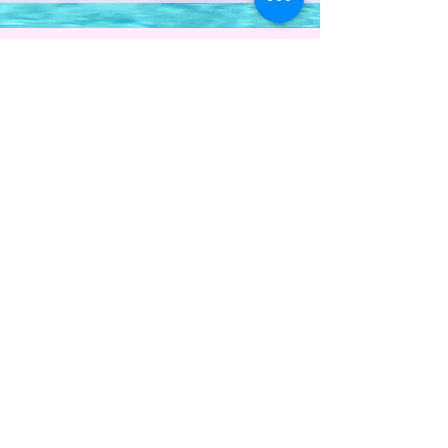
Klar til at tage dit
første skridt?
Forandringer sker, når du beslutter
dig for forandring.
Du behøver ikke vide hvordan - bare
tag næste skridt.
Du får svar på alt - og mærker
allerede hér, om det føles rigtigt.
FAQ