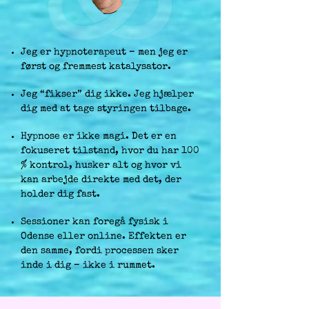
Jeg er hypnoterapeut – men jeg er
først og fremmest katalysator.
Jeg “fikser” dig ikke. Jeg hjælper
dig med at tage styringen tilbage.
Hypnose er ikke magi. Det er en
fokuseret tilstand, hvor du har 100
% kontrol, husker alt og hvor vi
kan arbejde direkte med det, der
holder dig fast.
Sessioner kan foregå fysisk i
Odense eller online.
Effekten er
den samme, fordi processen sker
inde i dig – ikke i rummet.