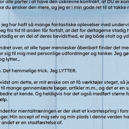
r alle parter i at have dén uskrevne kontrakt, at DU er kom
ikke du ønsker den mere, og jeg er i min gode ret til at takke n
 jeg har haft så mange fantastiske oplevelser med underv
 fra tid til anden får fortalt, at det for deltagerne stadig 
 stadig er en del af deres bevidsthed, er jeg både stolt og y
ndret over, at alle typer mennesker åbenbart finder det m
or sig til mig med personlige udfordringer og tanker. Jeg gør
og lytter…
ge. Det hemmelige trick. Jeg LYTTER.
vidst om dette, er mit ønske om at få værktøjer steget, så j
et til mange gennemlæste bøger, artikler m.m., og det er en
bedre at kende. Og heldigvis har det også medført større f
ælp.
enfor mentaltræningen er der sket et kvantespring i forst
ger. Min accept af mig selv og min plads i denne verden har
t andet er en stadfæstelse af.