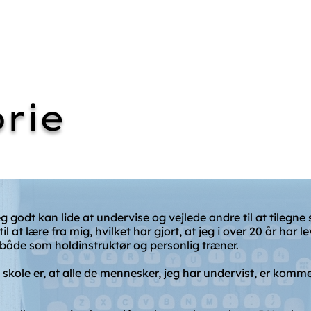
Forside
Hjælp mod:
Om m
orie
eg godt kan lide at undervise og vejlede andre til at tilegn
il at lære fra mig, hvilket har gjort, at jeg i over 20 år har l
 både som holdinstruktør og personlig træner.
 skole er, at alle de mennesker, jeg har undervist, er kommet