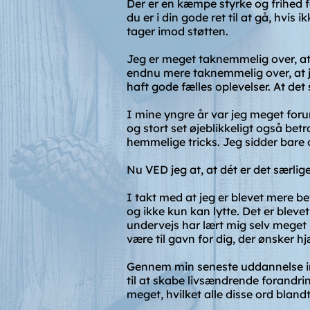
Der er en kæmpe styrke og frihed fo
du er i din gode ret til at gå, hvis 
tager imod støtten.
Jeg er meget taknemmelig over, at
endnu mere taknemmelig over, at jeg
haft gode fælles oplevelser. At det
I mine yngre år var jeg meget foru
og stort set øjeblikkeligt også betr
hemmelige tricks. Jeg sidder bare 
Nu VED jeg at, at dét er det særli
I takt med at jeg er blevet mere be
og ikke kun kan lytte. Det er blev
undervejs har lært mig selv meget 
være til gavn for dig, der ønsker hj
Gennem min seneste uddannelse ind
til at skabe livsændrende forandrin
meget, hvilket alle disse ord bland