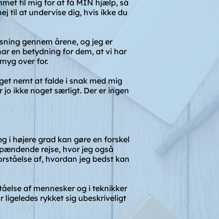
met til mig for at få MIN hjælp, så
ej til at undervise dig, hvis ikke du
isning gennem årene, og jeg er
har en betydning for dem, at vi har
dmyg over for.
eget nemt at falde i snak med mig
 jo ikke noget særligt. Der er ingen
eg i højere grad kan gøre en forskel
 spændende rejse, hvor jeg også
orståelse af, hvordan jeg bedst kan
åelse af mennesker og i teknikker
 ligeledes rykket sig ubeskriveligt